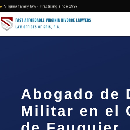
Virginia family law · Practicing since 1997
Abogado de 
Militar en e
de Fauquier,