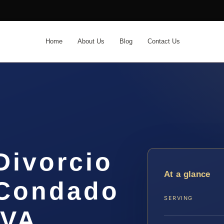
Home
About Us
Blog
Contact Us
Divorcio
At a glance
l Condado
SERVING
 VA