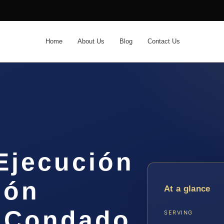
Home
About Us
Blog
Contact Us
Ejecución
ión
At a glance
el Condado
SERVING