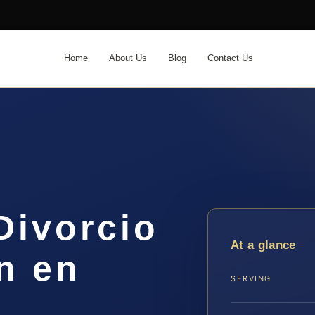
Home
About Us
Blog
Contact Us
Divorcio
At a glance
n en
SERVING