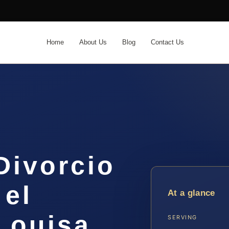
Home
About Us
Blog
Contact Us
Divorcio
 el
At a glance
Louisa,
SERVING