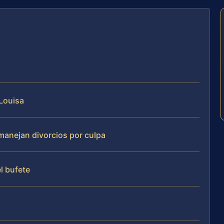
 Louisa
 manejan divorcios por culpa
el bufete