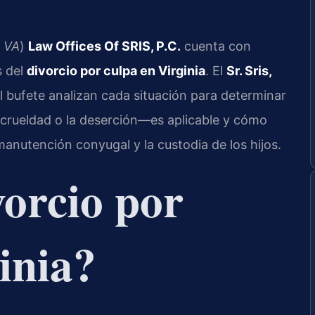
, VA
)
Law Offices Of SRIS, P.C.
cuenta con
s del
divorcio por culpa en Virginia
. El
Sr. Sris,
 bufete analizan cada situación para determinar
a crueldad o la deserción—es aplicable y cómo
 manutención conyugal y la custodia de los hijos.
vorcio por
inia?