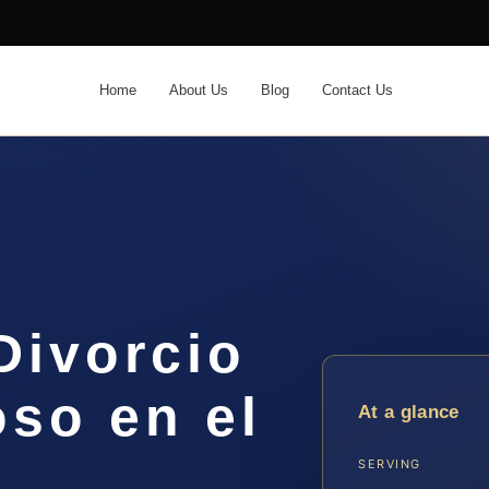
Home
About Us
Blog
Contact Us
Divorcio
so en el
At a glance
SERVING