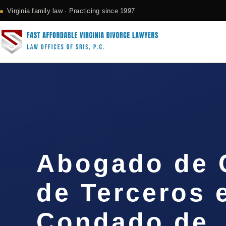
Virginia family law · Practicing since 1997
Abogado de 
de Terceros 
Condado de