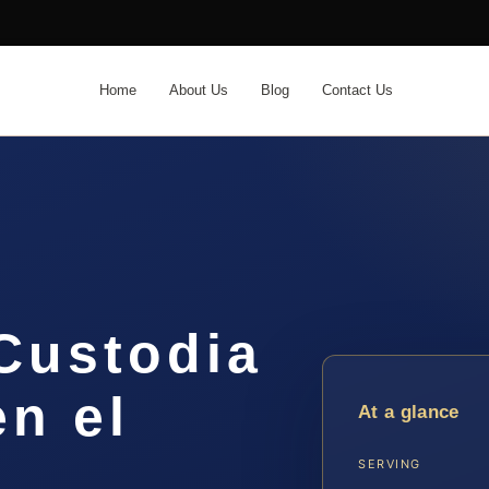
Home
About Us
Blog
Contact Us
Custodia
en el
At a glance
SERVING